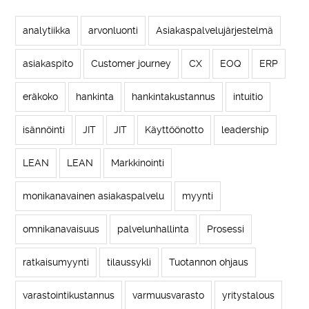
analytiikka
arvonluonti
Asiakaspalvelujärjestelmä
asiakaspito
Customer journey
CX
EOQ
ERP
eräkoko
hankinta
hankintakustannus
intuitio
isännöinti
JIT
JIT
Käyttöönotto
leadership
LEAN
LEAN
Markkinointi
monikanavainen asiakaspalvelu
myynti
omnikanavaisuus
palvelunhallinta
Prosessi
ratkaisumyynti
tilaussykli
Tuotannon ohjaus
varastointikustannus
varmuusvarasto
yritystalous