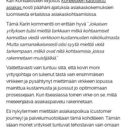
Kari Korkiakosken kirjoitus
Koneeseen kadotettu
asiakas
nosti päähäni ajatuksia asiakaskokemuksien
luomisesta erilaisissa asiakaskohtaamisissa.
Tämä Karin kommentti on erittäin hyvä ”
Jokaisen
yrityksen tulisi miettiä tarkkaan mitkä kohtaamiset
kannattaa viedä verkkoon kustannusten näkökulmasta.
Mutta samanaikaisesesti olisi syytä miettiä vielä
tarkempaan, mitkä ovat niitä kohtaamisia, joissa
rakennetaan muistijälkiä.
”
Valitettavasti vain tuntuu siltä, että kovin moni
yritysjohtaja on lukenut tästä vain ensimmäisen
virkkeen ja pysähtynyt miettimään virkkeen lopussa
mainittua kustannusta ja juossut jo optimoimaan
prosessejaan. Kun itseasiassa toinen virke on se, millä
mieleenjäävä asiakaspalvelu rakennetaan.
Eli nykytermein mietitään asiakaspolkua (customer
journey) ja palvelumuotoillaan tämä kohdilleen. Tämän
sijaan monet yritykset tuntuvat tehostavan vain omaan