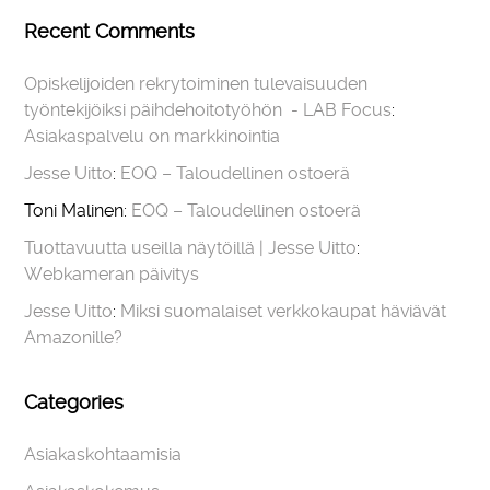
Recent Comments
Opiskelijoiden rekrytoiminen tulevaisuuden
työntekijöiksi päihdehoitotyöhön - LAB Focus
:
Asiakaspalvelu on markkinointia
Jesse Uitto
:
EOQ – Taloudellinen ostoerä
Toni Malinen
:
EOQ – Taloudellinen ostoerä
Tuottavuutta useilla näytöillä | Jesse Uitto
:
Webkameran päivitys
Jesse Uitto
:
Miksi suomalaiset verkkokaupat häviävät
Amazonille?
Categories
Asiakaskohtaamisia