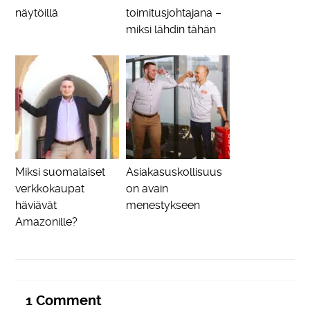
näytöillä
toimitusjohtajana –
miksi lähdin tähän
Miksi suomalaiset
Asiakasuskollisuus
verkkokaupat
on avain
häviävät
menestykseen
Amazonille?
1
Comment