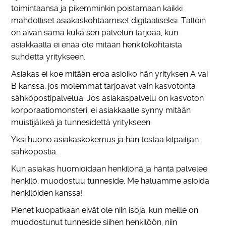
toimintaansa ja pikemminkin poistamaan kaikki
mahdolliset asiakaskohtaamiset digitaaliseksi. Tällöin
on aivan sama kuka sen palvelun tarjoaa, kun
asiakkaalla ei enää ole mitään henkilökohtaista
suhdetta yritykseen.
Asiakas ei koe mitään eroa asioiko hän yrityksen A vai
B kanssa, jos molemmat tarjoavat vain kasvotonta
sähköpostipalvelua. Jos asiakaspalvelu on kasvoton
korporaatiomonsteri, ei asiakkaalle synny mitään
muistijälkeä ja tunnesidettä yritykseen.
Yksi huono asiakaskokemus ja hän testaa kilpailijan
sähköpostia.
Kun asiakas huomioidaan henkilönä ja häntä palvelee
henkilö, muodostuu tunneside. Me haluamme asioida
henkilöiden kanssa!
Pienet kuopatkaan eivät ole niin isoja, kun meille on
muodostunut tunneside siihen henkilöön, niin