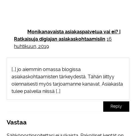
Monikanavaista asiakaspalvelua vai ei? |
Ratkaisuja digiajan asiakaskohtaamisiin
16
huhtikuun, 2019
[…] jo aiemmin omassa blogissa
asiakaskohtaamisten tärkeydestä. Tähän liittyy
olennaisesti myös tarjoamanne kanavat. Asiakasta
tulee palvella niissä […]
Reply
Vastaa
Sähköpostiosoitettasi ei julkaista.
Pakolliset kentät on