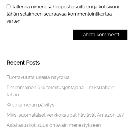
Tallenna nimeni, sähköpostiosoitteeni ja kotisivuni
tähän selaimeen seuraavaa kommentointikertaa
varten.
Recent Posts
Tuottavuutta useilla näytöillä
Ensimmäinen 6kk toimitusjohtajana – miksi lähdin
tähän
Webkameran päivitys
Miksi suomalaiset verkkokaupat häviävät Amazonille?
Asiakasuskollisuus on avain menestykseen