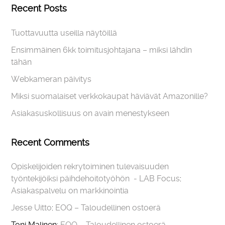
Recent Posts
Tuottavuutta useilla näytöillä
Ensimmäinen 6kk toimitusjohtajana – miksi lähdin
tähän
Webkameran päivitys
Miksi suomalaiset verkkokaupat häviävät Amazonille?
Asiakasuskollisuus on avain menestykseen
Recent Comments
Opiskelijoiden rekrytoiminen tulevaisuuden
työntekijöiksi päihdehoitotyöhön - LAB Focus
:
Asiakaspalvelu on markkinointia
Jesse Uitto
:
EOQ – Taloudellinen ostoerä
Toni Malinen
:
EOQ – Taloudellinen ostoerä