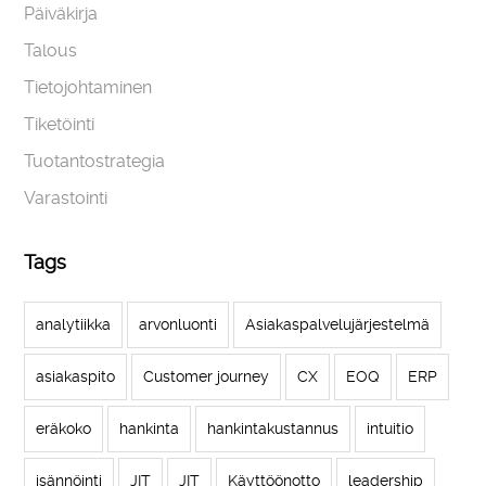
Päiväkirja
Talous
Tietojohtaminen
Tiketöinti
Tuotantostrategia
Varastointi
Tags
analytiikka
arvonluonti
Asiakaspalvelujärjestelmä
asiakaspito
Customer journey
CX
EOQ
ERP
eräkoko
hankinta
hankintakustannus
intuitio
isännöinti
JIT
JIT
Käyttöönotto
leadership