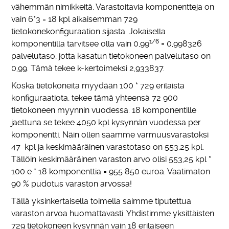
vähemmän nimikkeitä. Varastoitavia komponentteja on
vain 6*3 = 18 kpl aikaisemman 729
tietokonekonfiguraation sijasta. Jokaisella
1/6
komponentilla tarvitsee olla vain 0,99
= 0,998326
palvelutaso, jotta kasatun tietokoneen palvelutaso on
0,99. Tämä tekee k-kertoimeksi 2,933837.
Koska tietokoneita myydään 100 * 729 erilaista
konfiguraatiota, tekee tämä yhteensä 72 900
tietokoneen myynnin vuodessa. 18 komponentille
jaettuna se tekee 4050 kpl kysynnän vuodessa per
komponentti. Näin ollen saamme varmuusvarastoksi
47 kpl ja keskimääräinen varastotaso on 553,25 kpl.
Tällöin keskimääräinen varaston arvo olisi 553,25 kpl *
100 e * 18 komponenttia = 955 850 euroa. Vaatimaton
90 % pudotus varaston arvossa!
Tällä yksinkertaisella toimella saimme tiputettua
varaston arvoa huomattavasti. Yhdistimme yksittäisten
729 tietokoneen kysynnän vain 18 erilaiseen