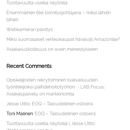
Tuottavuutta useilla näytöillä
Ensimmäinen 6kk toimitusjohtajana – miksi lähdin
tähän
Webkameran päivitys
Miksi suomalaiset verkkokaupat häviävät Amazonille?
Asiakasuskollisuus on avain menestykseen
Recent Comments
Opiskelijoiden rekrytoiminen tulevaisuuden
työntekijöiksi päihdehoitotyöhön - LAB Focus
:
Asiakaspalvelu on markkinointia
Jesse Uitto
:
EOQ – Taloudellinen ostoerä
Toni Malinen
:
EOQ – Taloudellinen ostoerä
Tuottavuutta useilla näytöillä | Jesse Uitto
: