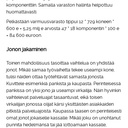
komponenttiin. Samalla varaston hallinta helpottuu
huomattavasti.
Pelkästään varmuusvarasto tippui 12 * 729 koneen *
600 e = 5,25 milj e arvosta 47 * 18 komponentin * 100 e
= 84 600 euroon.
Jonon jakaminen
Toinen mahdollisuus tasoittaa vaihtelua on yhdistää
jonot. Mikäli samaa työvaihetta tekee useampi kone,
tulisi näiden ottaa työtehtävät samasta jonosta.
Kuvittele esimerkkiä pankista ja kaupasta. Perinteisessä
pankissa on yksi jono ja useampi virkailija. Näin hyvinkin
vaihtelevat palveluajat tasaantuvat, eikä toisen
virkailijan jonossa olijat kärsi yksittäisten asiakkaiden
pitkistä palveluajoista. Kaupassa taasen on perinteisesti
omat jonot jokaiselle kassalle. Mikäli joku on unohtanut
punnita hedelmänsä tai jää lottoamaan kassalle,