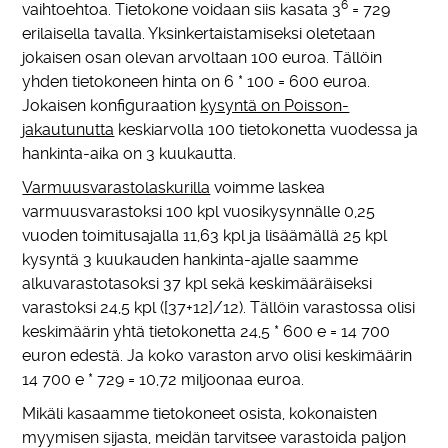
6
vaihtoehtoa. Tietokone voidaan siis kasata 3
= 729
erilaisella tavalla. Yksinkertaistamiseksi oletetaan
jokaisen osan olevan arvoltaan 100 euroa. Tällöin
yhden tietokoneen hinta on 6 * 100 = 600 euroa.
Jokaisen konfiguraation
kysyntä on Poisson-
jakautunutta
keskiarvolla 100 tietokonetta vuodessa ja
hankinta-aika on 3 kuukautta.
Varmuusvarastolaskurilla
voimme laskea
varmuusvarastoksi 100 kpl vuosikysynnälle 0,25
vuoden toimitusajalla 11,63 kpl ja lisäämällä 25 kpl
kysyntä 3 kuukauden hankinta-ajalle saamme
alkuvarastotasoksi 37 kpl sekä keskimääräiseksi
varastoksi 24,5 kpl ([37+12]/12). Tällöin varastossa olisi
keskimäärin yhtä tietokonetta 24,5 * 600 e = 14 700
euron edestä. Ja koko varaston arvo olisi keskimäärin
14 700 e * 729 = 10,72 miljoonaa euroa.
Mikäli kasaamme tietokoneet osista, kokonaisten
myymisen sijasta, meidän tarvitsee varastoida paljon