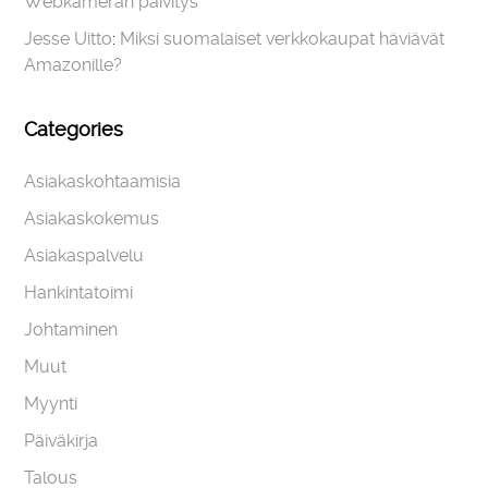
Webkameran päivitys
Jesse Uitto
:
Miksi suomalaiset verkkokaupat häviävät
Amazonille?
Categories
Asiakaskohtaamisia
Asiakaskokemus
Asiakaspalvelu
Hankintatoimi
Johtaminen
Muut
Myynti
Päiväkirja
Talous