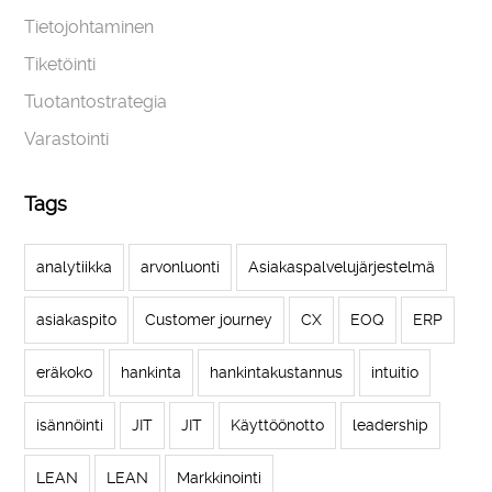
Tietojohtaminen
Tiketöinti
Tuotantostrategia
Varastointi
Tags
analytiikka
arvonluonti
Asiakaspalvelujärjestelmä
asiakaspito
Customer journey
CX
EOQ
ERP
eräkoko
hankinta
hankintakustannus
intuitio
isännöinti
JIT
JIT
Käyttöönotto
leadership
LEAN
LEAN
Markkinointi