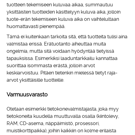
tuotteen tekemiseen kuluvaa aikaa, summautuu
yksittäisten tuotteiden käsittelyyn kuluva aika, jolloin
tuote-erän tekemiseen kuluva aika on vaihtelultaan
huomattavasti pienempää.
Tämä ei kuitenkaan tarkoita sitä, että tuotteita tulisi aina
valmistaa erissä. Erätuotanto aiheuttaa muita
ongelmia, mutta sitä voidaan hyödyntää tietyissä
tapauksissa. Esimerkiksi laaduntarkkailu kannattaa
suorittaa isommasta erästä, jolloin arvot
keskiarvoistuu. Pitäen tietenkin mielessä tietyt raja-
arvot yksittäisille tuotteille.
Varmuusvarasto
Otetaan esimerkki tietokonevalmistajasta, joka myy
tietokoneita kuudella muuttuvalla osalla (kiintolevy,
RAM, CD-asema, näppäimistö, prosessori,
muistikorttipaikka), joihin kaikkiin on kolme erilaista