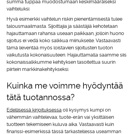
summa tuppaa muodostumaan keskimääräiseksi
vaihteluksi.
Hyvä esimerkki vaihtelun riskin pienentämisestä tulee
talousmaailmasta. Sijoittajia ja säästäjiä kehotetaan
hajauttamaan rahansa useaan paikkaan, jolloin huono
sijoitus ei vedä koko salkkua miinukselle. Vastaavasti
tämä lieventää myös loistavien sijoitusten tuoton
vaikutusta kokonaisuuteen. Hajauttamalla saamme siis
kokonaissalkkumme kehityksen tasoitettua suurin
piirtein markkinakehitykseksi.
Kuinka me voimme hyödyntää
tätä tuotannossa?
Edellisessä kirjoituksessa
oli kysymys kumpi on
vähemmän vaihtelevaa; tuote-erän vai yksittäisen
tuotteen tekemiseen kuluva aika. Vastaavasti kuin
finanssi-esimerkissä tässä tarkastellessa useamman