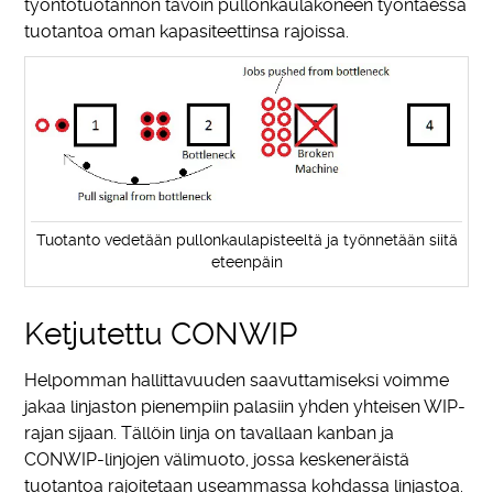
työntötuotannon tavoin pullonkaulakoneen työntäessä
tuotantoa oman kapasiteettinsa rajoissa.
Tuotanto vedetään pullonkaulapisteeltä ja työnnetään siitä
eteenpäin
Ketjutettu CONWIP
Helpomman hallittavuuden saavuttamiseksi voimme
jakaa linjaston pienempiin palasiin yhden yhteisen WIP-
rajan sijaan. Tällöin linja on tavallaan kanban ja
CONWIP-linjojen välimuoto, jossa keskeneräistä
tuotantoa rajoitetaan useammassa kohdassa linjastoa.