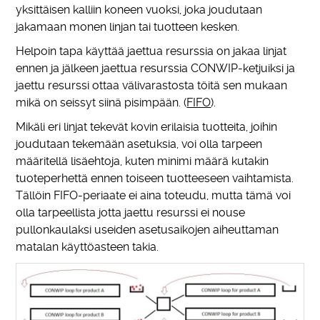
yksittäisen kalliin koneen vuoksi, joka joudutaan
jakamaan monen linjan tai tuotteen kesken.
Helpoin tapa käyttää jaettua resurssia on jakaa linjat
ennen ja jälkeen jaettua resurssia CONWIP-ketjuiksi ja
jaettu resurssi ottaa välivarastosta töitä sen mukaan
mikä on seissyt siinä pisimpään. (
FIFO
).
Mikäli eri linjat tekevät kovin erilaisia tuotteita, joihin
joudutaan tekemään asetuksia, voi olla tarpeen
määritellä lisäehtoja, kuten minimi määrä kutakin
tuoteperhettä ennen toiseen tuotteeseen vaihtamista.
Tällöin FIFO-periaate ei aina toteudu, mutta tämä voi
olla tarpeellista jotta jaettu resurssi ei nouse
pullonkaulaksi useiden asetusaikojen aiheuttaman
matalan käyttöasteen takia.