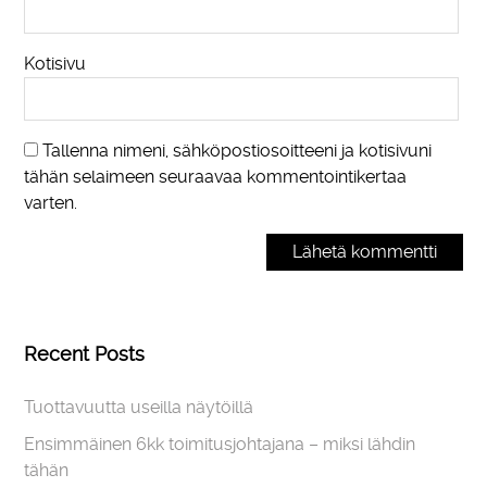
Kotisivu
Tallenna nimeni, sähköpostiosoitteeni ja kotisivuni
tähän selaimeen seuraavaa kommentointikertaa
varten.
Recent Posts
Tuottavuutta useilla näytöillä
Ensimmäinen 6kk toimitusjohtajana – miksi lähdin
tähän