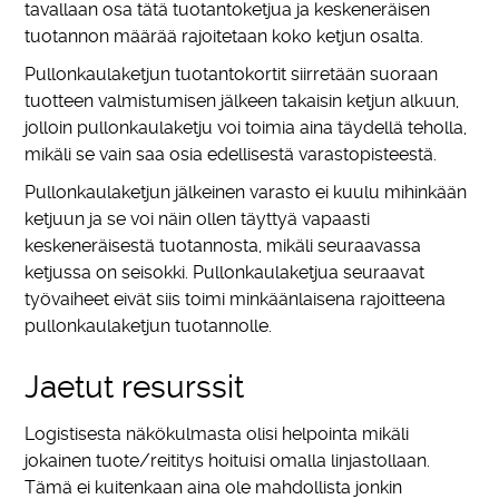
tavallaan osa tätä tuotantoketjua ja keskeneräisen
tuotannon määrää rajoitetaan koko ketjun osalta.
Pullonkaulaketjun tuotantokortit siirretään suoraan
tuotteen valmistumisen jälkeen takaisin ketjun alkuun,
jolloin pullonkaulaketju voi toimia aina täydellä teholla,
mikäli se vain saa osia edellisestä varastopisteestä.
Pullonkaulaketjun jälkeinen varasto ei kuulu mihinkään
ketjuun ja se voi näin ollen täyttyä vapaasti
keskeneräisestä tuotannosta, mikäli seuraavassa
ketjussa on seisokki. Pullonkaulaketjua seuraavat
työvaiheet eivät siis toimi minkäänlaisena rajoitteena
pullonkaulaketjun tuotannolle.
Jaetut resurssit
Logistisesta näkökulmasta olisi helpointa mikäli
jokainen tuote/reititys hoituisi omalla linjastollaan.
Tämä ei kuitenkaan aina ole mahdollista jonkin