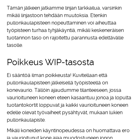
Tämän jälkeen jatkamme linjan tarkkailua, varsinkin
mikäli linjastoon tehdään muutoksia. Etenkin
pullonkaulapisteen nopeuttaminen voi aiheuttaa
työpisteen turhaa tyhjäkäyntiä, mikäli keskeneräisen
tuotannon taso on rajoitettu parannusta edeltävälle
tasolle.
Poikkeus WIP-tasosta
Ei sääntöä ilman poikkeusta! Kuvitellaan että
pullonkaulapisteen jälkeisellä työpisteellä on
konevaurio. Tällöin ajaudumme tilanteeseen, jossa
vaurioituneen koneen eteen kasaantuu jonoa ja lopulta
tuotantokortit loppuvat ja kaikki vaurioituneen koneen
edelle olevat työvaiheet pysähtyvät, mukaan lukien
pullonkaulapiste.
Mikäli koneiden käyntinopeudessa on huomattava ero
ja vaurioitunut kone ajaa muodostuneen jonon