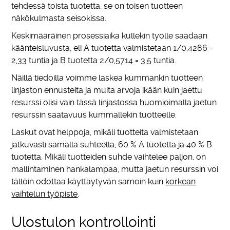
tehdessä toista tuotetta, se on toisen tuotteen
näkökulmasta seisokissa.
Keskimääräinen prosessiaika kullekin työlle saadaan
käänteisluvusta, eli A tuotetta valmistetaan 1/0,4286 =
2,33 tuntia ja B tuotetta 2/0,5714 = 3,5 tuntia.
Näillä tiedoilla voimme laskea kummankin tuotteen
linjaston ennusteita ja muita arvoja ikään kuin jaettu
resurssi olisi vain tässä linjastossa huomioimalla jaetun
resurssin saatavuus kummallekin tuotteelle.
Laskut ovat helppoja, mikäli tuotteita valmistetaan
jatkuvasti samalla suhteella, 60 % A tuotetta ja 40 % B
tuotetta. Mikäli tuotteiden suhde vaihtelee paljon, on
mallintaminen hankalampaa, mutta jaetun resurssin voi
tällöin odottaa käyttäytyvän samoin kuin
korkean
vaihtelun työpiste
.
Ulostulon kontrollointi