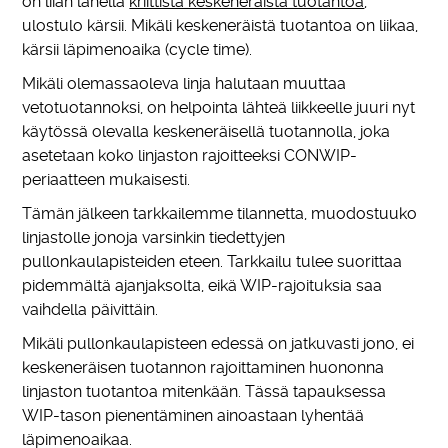
on liian lähellä
kriittistä keskeneräistä tuotantoa
,
ulostulo kärsii. Mikäli keskeneräistä tuotantoa on liikaa,
kärsii läpimenoaika (cycle time).
Mikäli olemassaoleva linja halutaan muuttaa
vetotuotannoksi, on helpointa lähteä liikkeelle juuri nyt
käytössä olevalla keskeneräisellä tuotannolla, joka
asetetaan koko linjaston rajoitteeksi CONWIP-
periaatteen mukaisesti.
Tämän jälkeen tarkkailemme tilannetta, muodostuuko
linjastolle jonoja varsinkin tiedettyjen
pullonkaulapisteiden eteen. Tarkkailu tulee suorittaa
pidemmältä ajanjaksolta, eikä WIP-rajoituksia saa
vaihdella päivittäin.
Mikäli pullonkaulapisteen edessä on jatkuvasti jono, ei
keskeneräisen tuotannon rajoittaminen huononna
linjaston tuotantoa mitenkään. Tässä tapauksessa
WIP-tason pienentäminen ainoastaan lyhentää
läpimenoaikaa.