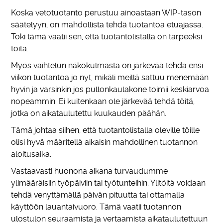
Koska vetotuotanto perustuu ainoastaan WIP-tason
säätelyyn, on mahdollista tehdä tuotantoa etuajassa.
Toki tämä vaatii sen, että tuotantolistalla on tarpeeksi
töitä.
Myös vaihtelun näkökulmasta on järkevää tehdä ensi
viikon tuotantoa jo nyt, mikäli meillä sattuu menemään
hyvin ja varsinkin jos pullonkaulakone toimii keskiarvoa
nopeammin. Ei kuitenkaan ole järkevää tehdä töitä,
jotka on aikataulutettu kuukauden päähän.
Tämä johtaa siihen, että tuotantolistalla oleville töille
olisi hyvä määritellä aikaisin mahdollinen tuotannon
aloitusaika.
Vastaavasti huonona aikana turvaudumme
ylimääräisiin työpäiviin tai työtunteihin. Ylitöitä voidaan
tehdä venyttämällä päivän pituutta tai ottamalla
käyttöön lauantaivuoro. Tämä vaatii tuotannon
ulostulon seuraamista ja vertaamista aikataulutettuun