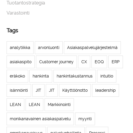
Tuotantostrategia
Varastointi
Tags
analytiikka
arvonluonti
Asiakaspalvelujärjestelmä
asiakaspito
Customer journey
CX
EOQ
ERP
eräkoko
hankinta
hankintakustannus
intuitio
isännöinti
JIT
JIT
Käyttöönotto
leadership
LEAN
LEAN
Markkinointi
monikanavainen asiakaspalvelu
myynti