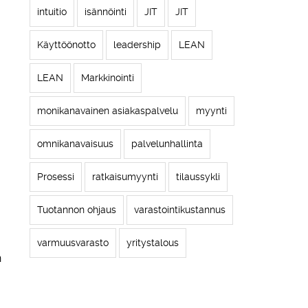
intuitio
isännöinti
JIT
JIT
Käyttöönotto
leadership
LEAN
LEAN
Markkinointi
monikanavainen asiakaspalvelu
myynti
omnikanavaisuus
palvelunhallinta
Prosessi
ratkaisumyynti
tilaussykli
Tuotannon ohjaus
varastointikustannus
varmuusvarasto
yritystalous
n