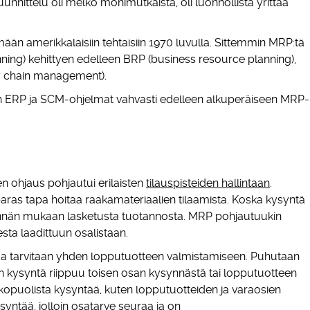
nittelu oli melko monimutkaista, oli luonnollista yrittää
ään amerikkalaisiin tehtaisiin 1970 luvulla. Sittemmin MRP:tä
nning) kehittyen edelleen BRP (business resource planning),
ly chain management).
vän ERP ja SCM-ohjelmat vahvasti edelleen alkuperäiseen MRP-
 ohjaus pohjautui erilaisten
tilauspisteiden hallintaan
.
paras tapa hoitaa raakamateriaalien tilaamista. Koska kysyntä
nnän mukaan lasketusta tuotannosta. MRP pohjautuukin
esta laadittuun osalistaan.
saa tarvitaan yhden lopputuotteen valmistamiseen. Puhutaan
san kysyntä riippuu toisen osan kysynnästä tai lopputuotteen
opuolista kysyntää, kuten lopputuotteiden ja varaosien
syntää, jolloin osatarve seuraa ja on