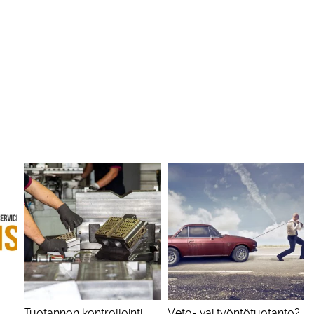
Tuotannon kontrollointi
Veto- vai työntötuotanto?