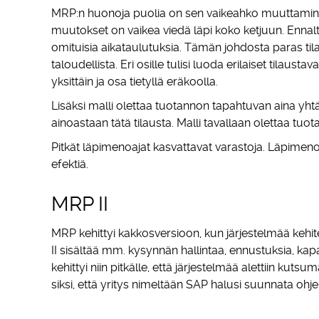
MRP:n huonoja puolia on sen vaikeahko muuttamine
muutokset on vaikea viedä läpi koko ketjuun. Ennal
omituisia aikataulutuksia. Tämän johdosta paras tila
taloudellista. Eri osille tulisi luoda erilaiset tilaust
yksittäin ja osa tietyllä eräkoolla.
Lisäksi malli olettaa tuotannon tapahtuvan aina yht
ainoastaan tätä tilausta. Malli tavallaan olettaa tuo
Pitkät läpimenoajat kasvattavat varastoja. Läpimenoa
efektiä.
MRP II
MRP kehittyi kakkosversioon, kun järjestelmää keh
II sisältää mm. kysynnän hallintaa, ennustuksia, kap
kehittyi niin pitkälle, että järjestelmää alettiin kut
siksi, että yritys nimeltään SAP halusi suunnata oh