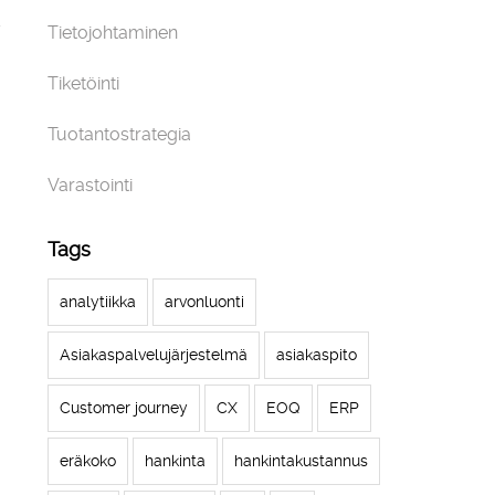
Tietojohtaminen
Tiketöinti
Tuotantostrategia
Varastointi
Tags
analytiikka
arvonluonti
Asiakaspalvelujärjestelmä
asiakaspito
Customer journey
CX
EOQ
ERP
eräkoko
hankinta
hankintakustannus