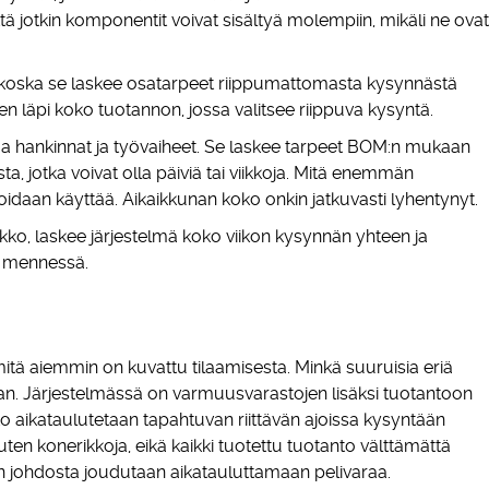
 jotkin komponentit voivat sisältyä molempiin, mikäli ne ovat
 koska se laskee osatarpeet riippumattomasta kysynnästä
en läpi koko tuotannon, jossa valitsee riippuva kysyntä.
taa hankinnat ja työvaiheet. Se laskee tarpeet BOM:n mukaan
a, jotka voivat olla päiviä tai viikkoja. Mitä enemmän
oidaan käyttää. Aikaikkunan koko onkin jatkuvasti lyhentynyt.
iikko, laskee järjestelmä koko viikon kysynnän yhteen ja
n mennessä.
itä aiemmin on kuvattu tilaamisesta. Minkä suuruisia eriä
aan. Järjestelmässä on varmuusvarastojen lisäksi tuotantoon
anto aikataulutetaan tapahtuvan riittävän ajoissa kysyntään
ten konerikkoja, eikä kaikki tuotettu tuotanto välttämättä
en johdosta joudutaan aikatauluttamaan pelivaraa.