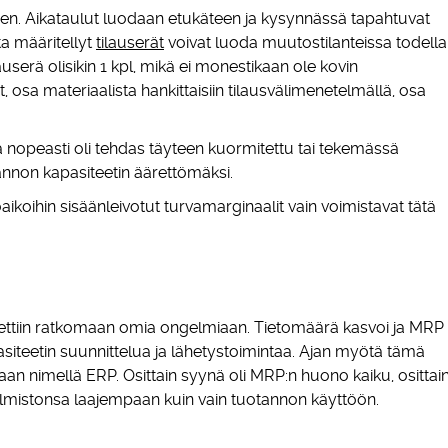
n. Aikataulut luodaan etukäteen ja kysynnässä tapahtuvat
ta määritellyt
tilauserät
voivat luoda muutostilanteissa todella
userä olisikin 1 kpl, mikä ei monestikaan ole kovin
avat, osa materiaalista hankittaisiin tilausvälimenetelmällä, osa
ä nopeasti oli tehdas täyteen kuormitettu tai tekemässä
tannon kapasiteetin äärettömäksi.
ikoihin sisäänleivotut turvamarginaalit vain voimistavat tätä
itettiin ratkomaan omia ongelmiaan. Tietomäärä kasvoi ja MRP
asiteetin suunnittelua ja lähetystoimintaa. Ajan myötä tämä
sumaan nimellä ERP. Osittain syynä oli MRP:n huono kaiku, osittai
jelmistonsa laajempaan kuin vain tuotannon käyttöön.