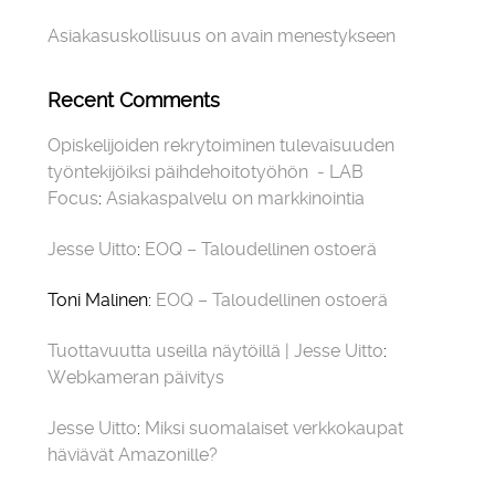
Asiakasuskollisuus on avain menestykseen
Recent Comments
Opiskelijoiden rekrytoiminen tulevaisuuden
työntekijöiksi päihdehoitotyöhön - LAB
Focus
:
Asiakaspalvelu on markkinointia
Jesse Uitto
:
EOQ – Taloudellinen ostoerä
Toni Malinen
:
EOQ – Taloudellinen ostoerä
Tuottavuutta useilla näytöillä | Jesse Uitto
:
Webkameran päivitys
Jesse Uitto
:
Miksi suomalaiset verkkokaupat
häviävät Amazonille?