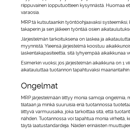
riippuvainen lopputuotteen kysynnästä. Huomaa että
varaosia.
MRP:tä kutsutaankin työntöohjaavaksi systeemiksi,
takaperin ja sen jälkeen työntää osien aikataulutuks
Järjestelmän tarkoituksena on laskea ja aikataulut
myynnistä. Yleensä järjestelmä koostuu aikaikkunoist
laskentakapasiteettia, sitä lyhyempää aikaikkunaa v
Esimerkin vuoksi, jos järjestelmän aikaikkuna on 1 v
aikatauluttaa tuotannon tapahtuvaksi maanantaihi
Ongelmat
MRP järjestelmään liittyy monia samoja ongelmia, m
tilataan ja minkä suuruisia eriä tuotannossa tuotet
liittyvä varmuusaika, joka tarkoittaa sitä, että tuot
nähden. Tuotannossa voi tapahtua monia virheitä, ku
täytä laatustandardeja. Näiden erinäisten muuttuji