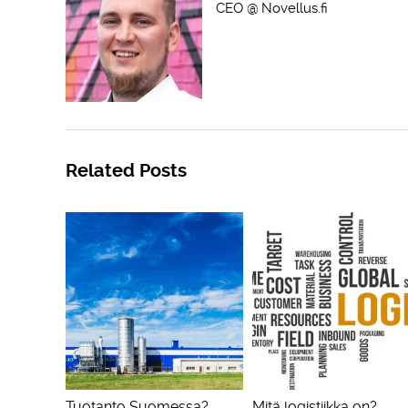
CEO @ Novellus.fi
Related Posts
Tuotanto Suomessa?
Mitä logistiikka on?