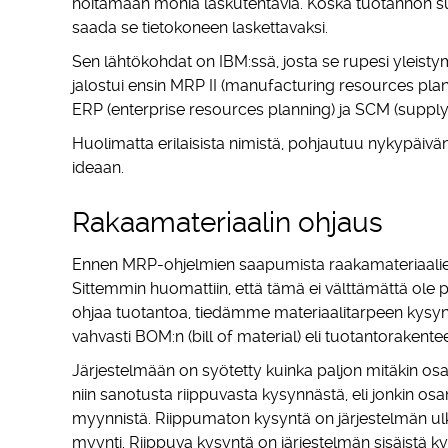
hoitamaan monia laskutehtäviä. Koska tuotannon suun
saada se tietokoneen laskettavaksi.
Sen lähtökohdat on IBM:ssä, josta se rupesi yleistym
jalostui ensin MRP II (manufacturing resources pla
ERP (enterprise resources planning) ja SCM (supp
Huolimatta erilaisista nimistä, pohjautuu nykypäi
ideaan.
Rakaamateriaalin ohjaus
Ennen MRP-ohjelmien saapumista raakamateriaalien
Sittemmin huomattiin, että tämä ei välttämättä ole 
ohjaa tuotantoa, tiedämme materiaalitarpeen kysy
vahvasti BOM:n (bill of material) eli tuotantorakente
Järjestelmään on syötetty kuinka paljon mitäkin o
niin sanotusta riippuvasta kysynnästä, eli jonkin o
myynnistä. Riippumaton kysyntä on järjestelmän ulk
myynti. Riippuva kysyntä on järjestelmän sisäistä ky